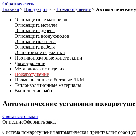
Обратная связь
Главная
>
Продукция
>
>
Пожаротушение
>
Автоматические 
Огнезащитные материалы
Огнезащита металла
Огнезащита дерева
Огнезащита воздуховодов
Огнезащитная пена
Огнезащита кабеля
Огнестойкие герметики
Противопожарные конструкции
Дымоудаление
Металлические изделия
Пожаротушение
Промышленные и бытовые ЛКМ
Теплоизоляционные материалы
Выполнение работ
Автоматические установки пожаротуш
Связаться с нами
Описание
Оформить заказ
Система пожаротушения автоматическая представляет собой ус