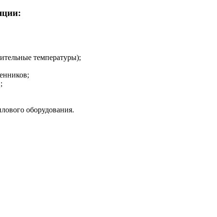
яции:
ительные температуры);
менников;
;
плового оборудования.