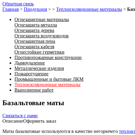
Обратная связь
Главная
>
Продукция
>
>
Теплоизоляционные материалы
>
Баз
Огнезащитные материалы
Огнезащита металла
Огнезащита дерева
Огнезащита воздуховодов
Огнезащитная пена
Огнезащита кабеля
Огнестойкие герметики
Противопожарные конструкции
Дымоудаление
Металлические изделия
Пожаротушение
Промышленные и бытовые ЛКМ
Теплоизоляционные материалы
Выполнение работ
Базальтовые маты
Связаться с нами
Описание
Оформить заказ
Маты базальтовые используются в качестве негорючего
теплои