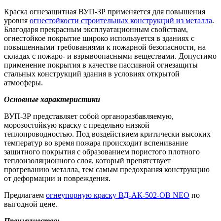
Краска огнезащитная ВУП-3Р применяется для повышения
уровня
огнестойкости строительных конструкций из металла
.
Благодаря прекрасным эксплуатационным свойствам,
огнестойкое покрытие широко используется в зданиях с
повышенными требованиями к пожарной безопасности, на
складах с пожаро- и взрывоопасными веществами. Допустимо
применение покрытия в качестве пассивной огнезащиты
стальных конструкций здания в условиях открытой
атмосферы.
Основные характеристики
ВУП-3Р представляет собой органоразбавляемую,
морозостойкую краску с предельно низкой
теплопроводностью. Под воздействием критически высоких
температур во время пожара происходит вспенивание
защитного покрытия с образованием пористого плотного
теплоизоляционного слоя, который препятствует
прогреванию металла, тем самым предохраняя конструкцию
от деформации и повреждения.
Предлагаем
огнеупорную краску ВД-АК-502-ОВ NEO
по
выгодной цене.
Преимущества: