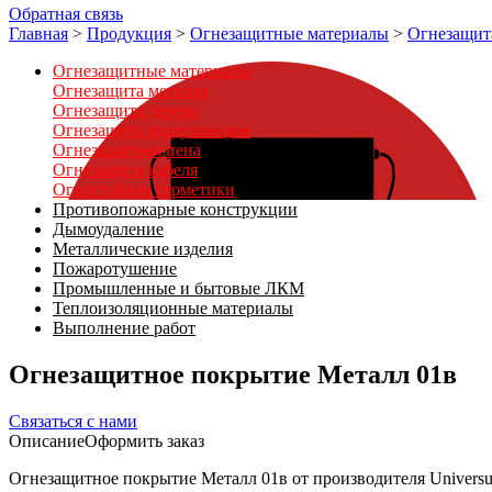
Обратная связь
Главная
>
Продукция
>
Огнезащитные материалы
>
Огнезащит
Огнезащитные материалы
Огнезащита металла
Огнезащита дерева
Огнезащита воздуховодов
Огнезащитная пена
Огнезащита кабеля
Огнестойкие герметики
Противопожарные конструкции
Дымоудаление
Металлические изделия
Пожаротушение
Промышленные и бытовые ЛКМ
Теплоизоляционные материалы
Выполнение работ
Огнезащитное покрытие Металл 01в
Связаться с нами
Описание
Оформить заказ
Огнезащитное покрытие Металл 01в от производителя Univers