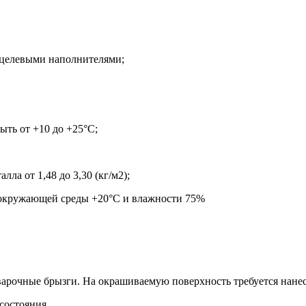
и целевыми наполнителями
;
ть от +10 до +25
°С
;
алла от 1,48 до 3,30
(кг/м2)
;
 окружающей среды +20
°С и влажности 75%
сварочные брызги. На окрашиваемую поверхность требуется нанес
состояния.