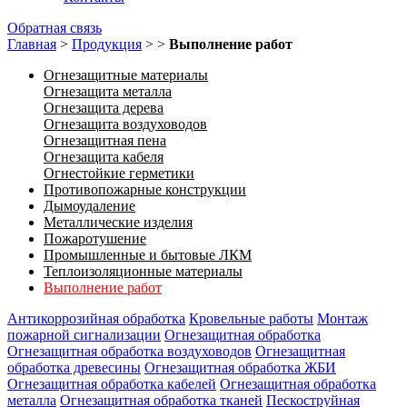
Обратная связь
Главная
>
Продукция
>
>
Выполнение работ
Огнезащитные материалы
Огнезащита металла
Огнезащита дерева
Огнезащита воздуховодов
Огнезащитная пена
Огнезащита кабеля
Огнестойкие герметики
Противопожарные конструкции
Дымоудаление
Металлические изделия
Пожаротушение
Промышленные и бытовые ЛКМ
Теплоизоляционные материалы
Выполнение работ
Антикоррозийная обработка
Кровельные работы
Монтаж
пожарной сигнализации
Огнезащитная обработка
Огнезащитная обработка воздуховодов
Огнезащитная
обработка древесины
Огнезащитная обработка ЖБИ
Огнезащитная обработка кабелей
Огнезащитная обработка
металла
Огнезащитная обработка тканей
Пескоструйная