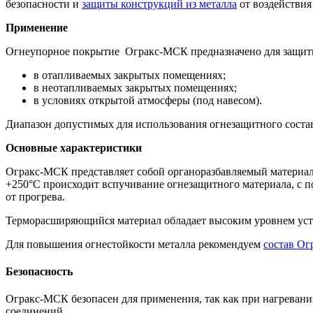
безопасности и
защиты конструкций из металла
от воздействия
Применение
Огнеупорное покрытие Огракс-МСК предназначено для защиты 
в отапливаемых закрытых помещениях;
в неотапливаемых закрытых помещениях;
в условиях открытой атмосферы (под навесом).
Диапазон допустимых для использования огнезащитного состава
Основные характеристики
Огракс-МСК представляет собой органоразбавляемый материал,
+250°С происходит вспучивание огнезащитного материала, с 
от прогрева.
Терморасширяющийся материал обладает высоким уровнем усто
Для повышения огнестойкости металла рекомендуем
состав Ог
Безопасность
Огракс-МСК безопасен для применения, так как при нагревани
соединений.