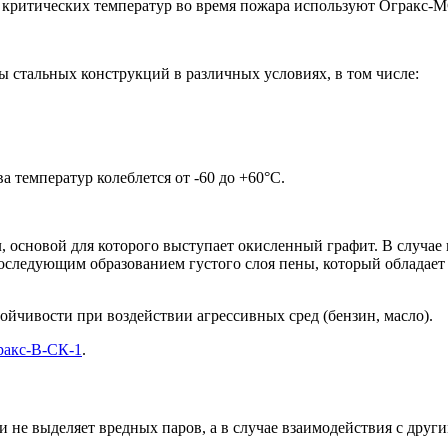
 критических температур во время пожара используют Огракс
стальных конструкций в различных условиях, в том числе:
 температур колеблется от -60 до +60°С.
 основой для которого выступает окисленный графит. В случае
последующим образованием густого слоя пены, который обладае
йчивости при воздействии агрессивных сред (бензин, масло).
ракс-В-СК-1
.
и не выделяет вредных паров, а в случае взаимодействия с дру