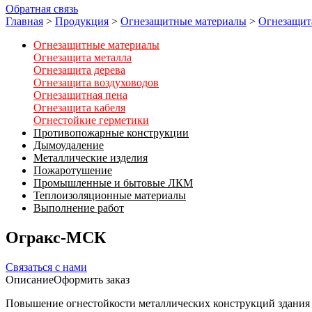
Обратная связь
Главная
>
Продукция
>
Огнезащитные материалы
>
Огнезащит
Огнезащитные материалы
Огнезащита металла
Огнезащита дерева
Огнезащита воздуховодов
Огнезащитная пена
Огнезащита кабеля
Огнестойкие герметики
Противопожарные конструкции
Дымоудаление
Металлические изделия
Пожаротушение
Промышленные и бытовые ЛКМ
Теплоизоляционные материалы
Выполнение работ
Огракс-МСК
Связаться с нами
Описание
Оформить заказ
Повышение огнестойкости металлических конструкций здания 