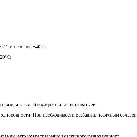
 -15 и не выше +40°С;
20°С;
грязи, а также обезжирить и загрунтовать ее.
 однородности. При необходимости разбавить нефтяным сольве
тью) или методом распыления воздушного/безвоздушного.