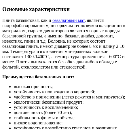
Основные характеристики
Плита базальтовая, как и
базальтовый мат
, является
гидрофобизированным, негорючим теплозвукоизоляционным
материалом, сырьем для которого являются горные породы
базальтовой группы, а именно, базальт, диабаз, допомит,
известняк, глина и т.д. Волокна, из которых состоит
базальтовая плита, имеют диаметр не более 8 мк и длину 2-10
мм. Температура изготовления минеральных волокон
составляет 1300-1400°C, а температура применения – 600°C и
менее. Плиты выпускаются без обкладки либо в обкладке
фольгой, стеклохолстом или стеклосеткой.
Преимущества базальтовых плит:
высокая прочность;
устойчивость к повреждению коррозией;
удобство в применении (легко режутся и монтируются);
экологически безопасный продукт;
устойчивость к воспламенению;
долговечность (более 70 лет);
стабильность формы и объема;
низкое водопоглощение;
устойчивость к воздействию грызунов и различных