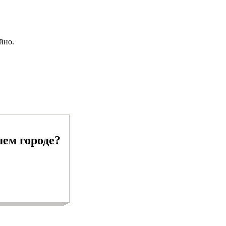
ойно.
шем городе?