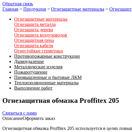
Обратная связь
Главная
>
Продукция
>
Огнезащитные материалы
>
Огнезащит
Огнезащитные материалы
Огнезащита металла
Огнезащита дерева
Огнезащита воздуховодов
Огнезащитная пена
Огнезащита кабеля
Огнестойкие герметики
Противопожарные конструкции
Дымоудаление
Металлические изделия
Пожаротушение
Промышленные и бытовые ЛКМ
Теплоизоляционные материалы
Выполнение работ
Огнезащитная обмазка Proffitex 205
Связаться с нами
Описание
Оформить заказ
Огнезащитная обмазка Proffitex 205 используется в целях по