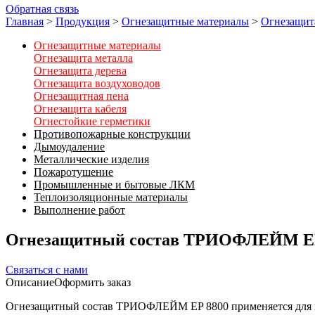
Обратная связь
Главная
>
Продукция
>
Огнезащитные материалы
>
Огнезащит
Огнезащитные материалы
Огнезащита металла
Огнезащита дерева
Огнезащита воздуховодов
Огнезащитная пена
Огнезащита кабеля
Огнестойкие герметики
Противопожарные конструкции
Дымоудаление
Металлические изделия
Пожаротушение
Промышленные и бытовые ЛКМ
Теплоизоляционные материалы
Выполнение работ
Огнезащитный состав ТРИОФЛЕЙМ EP
Связаться с нами
Описание
Оформить заказ
Огнезащитный состав ТРИОФЛЕЙМ EP 8800 применяется для п