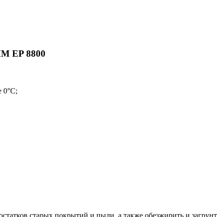
ЙМ EP 8800
 0°С;
остатков старых покрытий и пыли, а также обезжирить и загрунт