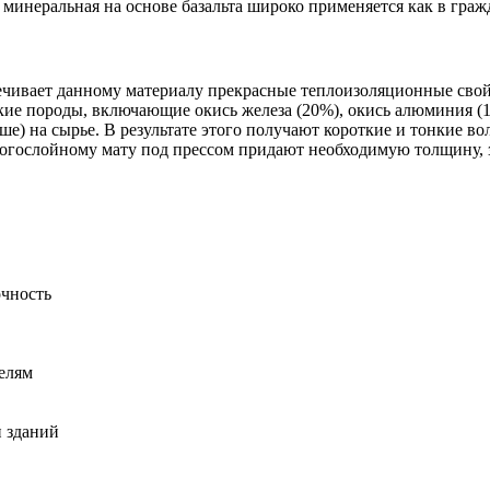
а минеральная на основе базальта широко применяется как в гра
ечивает данному материалу прекрасные теплоизоляционные свойст
кие породы, включающие окись железа (20%), окись алюминия (15
е) на сырье. В результате этого получают короткие и тонкие во
гослойному мату под прессом придают необходимую толщину, з
очность
елям
и зданий