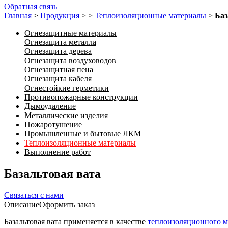
Обратная связь
Главная
>
Продукция
>
>
Теплоизоляционные материалы
>
Баз
Огнезащитные материалы
Огнезащита металла
Огнезащита дерева
Огнезащита воздуховодов
Огнезащитная пена
Огнезащита кабеля
Огнестойкие герметики
Противопожарные конструкции
Дымоудаление
Металлические изделия
Пожаротушение
Промышленные и бытовые ЛКМ
Теплоизоляционные материалы
Выполнение работ
Базальтовая вата
Связаться с нами
Описание
Оформить заказ
Базальтовая вата применяется в качестве
теплоизоляционного м