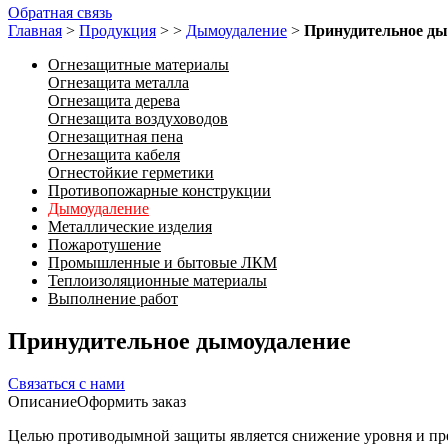
Обратная связь
Главная
>
Продукция
>
>
Дымоудаление
>
Принудительное ды
Огнезащитные материалы
Огнезащита металла
Огнезащита дерева
Огнезащита воздуховодов
Огнезащитная пена
Огнезащита кабеля
Огнестойкие герметики
Противопожарные конструкции
Дымоудаление
Металлические изделия
Пожаротушение
Промышленные и бытовые ЛКМ
Теплоизоляционные материалы
Выполнение работ
Принудительное дымоудаление
Связаться с нами
Описание
Оформить заказ
Целью противодымной защиты является снижение уровня и пре