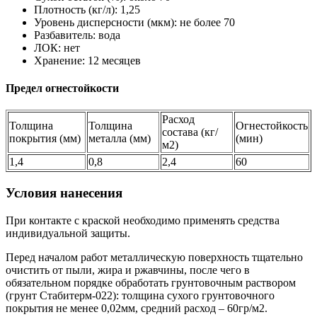
Плотность (кг/л): 1,25
Уровень дисперсности (мкм): не более 70
Разбавитель: вода
ЛОК: нет
Хранение: 12 месяцев
Предел огнестойкости
Расход
Толщина
Толщина
Огнестойкость
состава (кг/
покрытия (мм)
металла (мм)
(мин)
м2)
1,4
0,8
2,4
60
Условия нанесения
При контакте с краской необходимо применять средства
индивидуальной защиты.
Перед началом работ металлическую поверхность тщательно
очистить от пыли, жира и ржавчины, после чего в
обязательном порядке обработать грунтовочным раствором
(грунт Стабитерм-022): толщина сухого грунтовочного
покрытия не менее 0,02мм, средний расход – 60гр/м2.